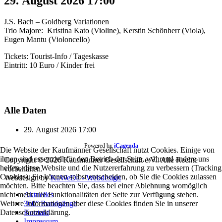
29. August 2026
17:00
J.S. Bach – Goldberg Variationen
Trio Majore: Kristina Kato (Violine), Kerstin Schönherr (Viola),
Eugen Mantu (Violoncello)
Tickets: Tourist-Info / Tageskasse
Eintritt: 10 Euro / Kinder frei
Alle Daten
29. August 2026
17:00
Powered by
iCagenda
Die Website der Kaufmänner Gesellschaft nutzt Cookies. Einige von
ihnen sind essenziell für den Betrieb der Seite, während andere uns
Copyright © 2026 Kaufmänner Gesellschaft e.V.. Alle Rechte
helfen, diese Website und die Nutzererfahrung zu verbessern (Tracking
vorbehalten.
Cookies). Sie können selbst entscheiden, ob Sie die Cookies zulassen
Webdesign by
KaWeDa - Webdesign
möchten. Bitte beachten Sie, dass bei einer Ablehnung womöglich
Aktuelles
nicht mehr alle Funktionalitäten der Seite zur Verfügung stehen.
360° Rundgänge
Weitere Informationen über diese Cookies finden Sie in unserer
Kontakt
Datenschutzerklärung.
Impressum