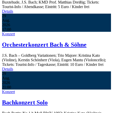
Buxtehude, J.S. Bach; KMD Prof. Matthias Dreißig; Tickets:
Tourist-Info / Abendkasse; Eintritt: 5 Euro / Kinder frei
Details
29
Aug.
2026
17:00
Konzert
Orchesterkonzert Bach & Söhne
J.S. Bach – Goldberg Variationen; Trio Majore: Kristina Kato
(Violine), Kerstin Schönherr (Viola), Eugen Mantu (Violoncello);
Tickets: Tourist-Info / Tageskasse; Eintritt: 10 Euro / Kinder frei
Details
29
Aug.
2026
21:00
Konzert
Bachkonzert Solo