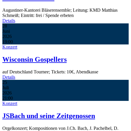
Augustiner-Kantorei Bläserensemble; Leitung: KMD Matthias
Schmeiß; Eintritt: frei / Spende erbeten
Details
28
Juni
2026
19:00
Konzert
Wisconsin Gospellers
auf Deutschland Tournee; Tickets: 10€, Abendkasse
Details
25
Juli
2026
21:00
Konzert
JSBach und seine Zeitgenossen
Orgelkonzert; Kompositionen von J.Ch. Bach, J. Pachelbel, D.