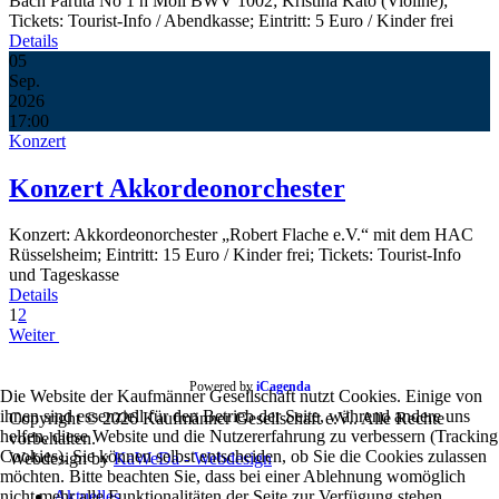
Bach Partita No 1 h Moll BWV 1002; Kristina Kato (Violine);
Tickets: Tourist-Info / Abendkasse; Eintritt: 5 Euro / Kinder frei
Details
05
Sep.
2026
17:00
Konzert
Konzert Akkordeonorchester
Konzert: Akkordeonorchester „Robert Flache e.V.“ mit dem HAC
Rüsselsheim; Eintritt: 15 Euro / Kinder frei; Tickets: Tourist-Info
und Tageskasse
Details
1
2
Weiter
Powered by
iCagenda
Die Website der Kaufmänner Gesellschaft nutzt Cookies. Einige von
ihnen sind essenziell für den Betrieb der Seite, während andere uns
Copyright © 2026 Kaufmänner Gesellschaft e.V.. Alle Rechte
helfen, diese Website und die Nutzererfahrung zu verbessern (Tracking
vorbehalten.
Cookies). Sie können selbst entscheiden, ob Sie die Cookies zulassen
Webdesign by
KaWeDa - Webdesign
möchten. Bitte beachten Sie, dass bei einer Ablehnung womöglich
nicht mehr alle Funktionalitäten der Seite zur Verfügung stehen.
Aktuelles