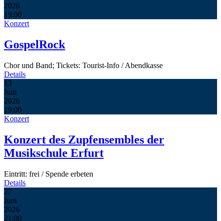
2026
19:00
Konzert
GospelRock
Chor und Band; Tickets: Tourist-Info / Abendkasse
Details
13
Juni
2026
19:00
Konzert
Konzert des Zupfensembles der
Musikschule Erfurt
Eintritt: frei / Spende erbeten
Details
27
Juni
2026
21:00